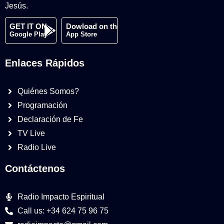
Jesús.
GET IT ON
Dowload on the
Google Play
App Store
Enlaces Rápidos
Quiénes Somos?
Programación
Declaración de Fe
TV Live
Radio Live
Contáctenos
Radio Impacto Espiritual
Call us: +34 624 75 96 75