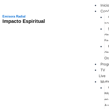
Skip
Inici
to
Con
content
Emisora Radial
Impacto Espiritual
so
de
Fe
de
Or
Prog
TV
Live
Mult
Bíb
en
Au