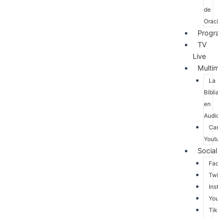
de
Orac
Progr
TV
Live
Multi
La
Bíbli
en
Audi
Ca
Yout
Social
Fa
Twi
Ins
Yo
Tik